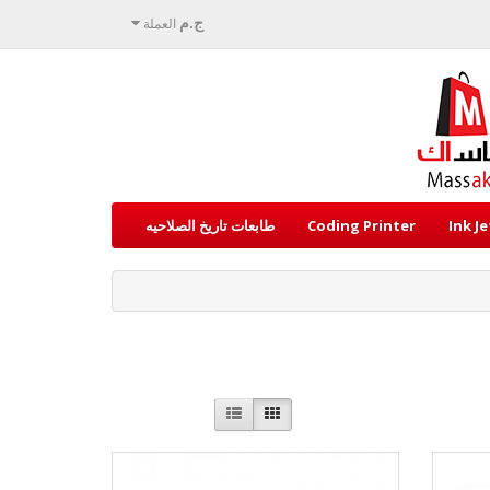
ج.م
العملة
Ink J
Coding Printer
طابعات تاريخ الصلاحيه