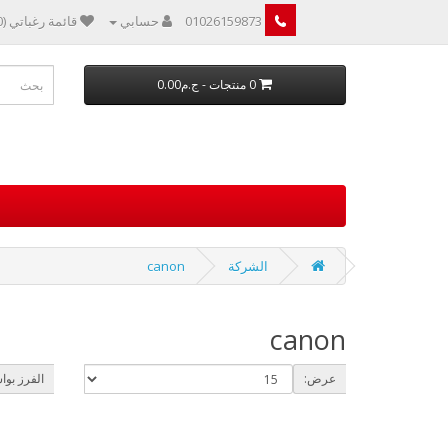
01026159873
حسابي
قائمة رغباتي (0)
0 منتجات - ج.م0.00
الشركة
canon
canon
عرض:
الفرز بوا