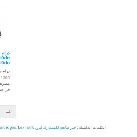
mx510dn
مصرهذه
في جم.
الكلمات الدليليلة :
حبر طابعة لكسمارك ليزر
,
Lexmark
,
artridges