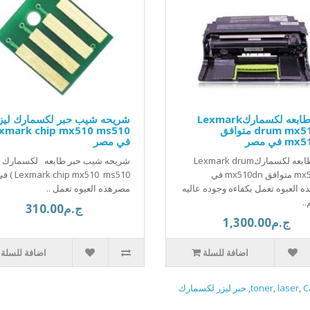
درام طابعه لكسماركLexmark
شريحه شيب حبر لكسمارك ليز
drum mx510dn متوافق
 في مصر
في مصر
درام طابعه لكسماركLexmark drum
شريحه شيب حبر طابعه لكسمارك ل
mx510dn متوافق mx510dn في
exmark chip mx510 ms510
 العبوه تعمل بكفاءه وجوده عاليه
مصرهذه العبوه تعمل ..
.
ج.م310.00
ج.م1,300.00
اضافة للسلة
اضافة للسلة
C
,
laser
,
toner
,
حبر ليزر لكسمارك