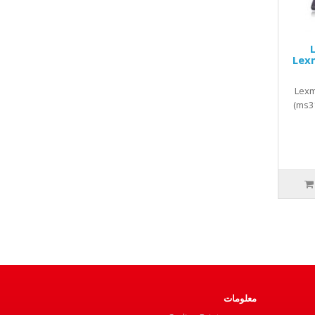
Le
Lexmark
Lexmark 
متوافق Lexmark drum اسود ( ms3150)
معلومات