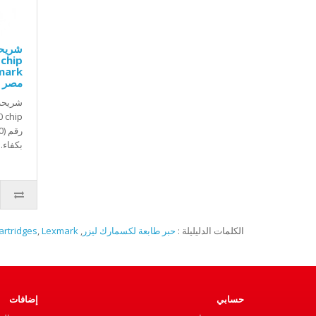
شريحه
مصر
شريحه 
بكفاء..
الكلمات الدليليلة :
حبر طابعة لكسمارك ليزر
,
Lexmark
,
artridges
حسابي
إضافات