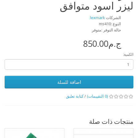
ليزر اسود متوافق
الشركات
lexmark
النوع :ms410
حالة التوفر :متوفر
ج.م850.00
الكمية:
اضافة للسلة
(0 التقييمات)
/
كتابة تعليق
منتجات ذات صلة