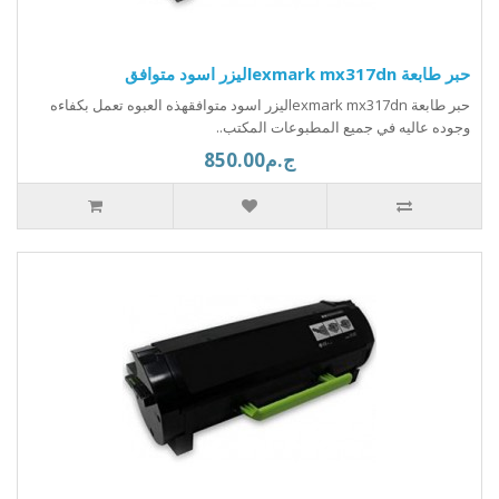
حبر طابعة lexmark mx317dnليزر اسود متوافق
حبر طابعة lexmark mx317dnليزر اسود متوافقهذه العبوه تعمل بكفاءه
وجوده عاليه في جميع المطبوعات المكتب..
ج.م850.00