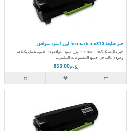
حبر طابعة lexmark mx310 ليزر اسود متوافق
حبر طابعة lexmark mx310 ليزر اسود متوافقهذه العبوه تعمل بكفاءه
وجوده عاليه في جميع المطبوعات المكتبي..
ج.م850.00