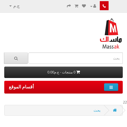
ج.م
0 منتجات - ج.م0.00
أقسام الموقع
22
بحث