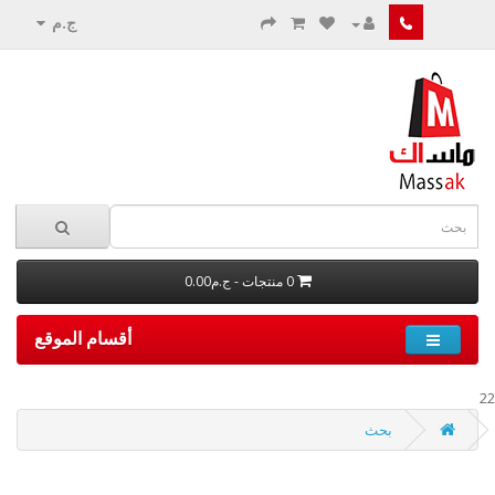
ج.م
0 منتجات - ج.م0.00
أقسام الموقع
22
بحث