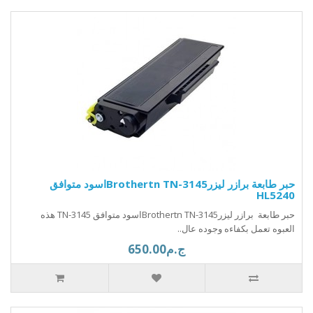
حبر طابعة برازر ليزرBrothertn TN-3145اسود متوافق
HL5240
حبر طابعة برازر ليزرBrothertn TN-3145اسود متوافق TN-3145 هذه
العبوه تعمل بكفاءه وجوده عال..
ج.م650.00