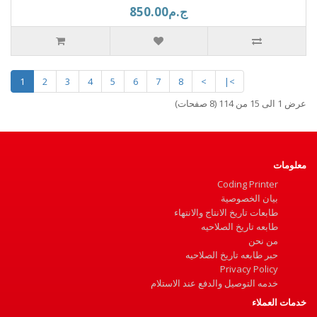
ج.م850.00
1
2
3
4
5
6
7
8
>
>|
عرض 1 الى 15 من 114 (8 صفحات)
معلومات
Coding Printer
بيان الخصوصية
طابعات تاريخ الانتاج والانتهاء
طابعه تاريخ الصلاحيه
من نحن
حبر طابعه تاريخ الصلاحيه
Privacy Policy
خدمه التوصيل والدفع عند الاستلام
خدمات العملاء