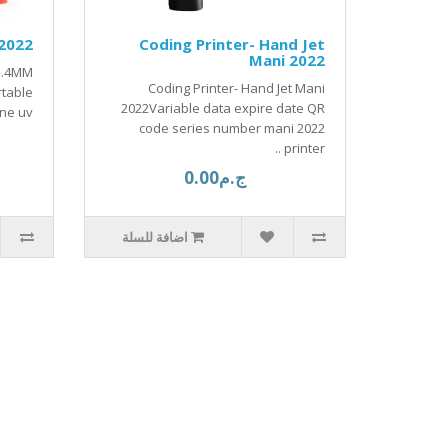
/2022
Coding Printer- Hand Jet
Mani 2022
5.4MM
Coding Printer- Hand Jet Mani
rtable
2022Variable data expire date QR
e uv..
code series number mani 2022
printer ..
ج.م0.00
اضافة للسلة