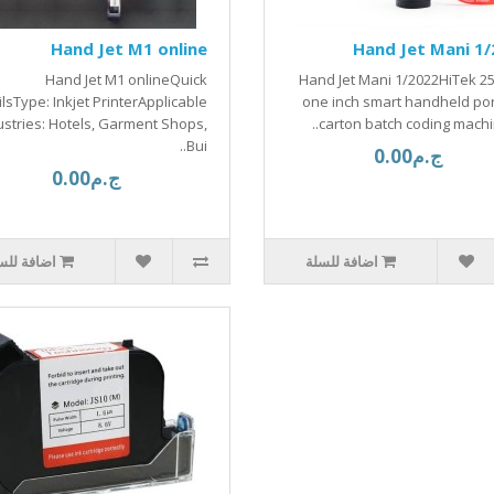
Hand Jet M1 online
Hand Jet Mani 1
Hand Jet M1 onlineQuick
Hand Jet Mani 1/2022HiTek 2
lsType: Inkjet PrinterApplicable
one inch smart handheld po
ustries: Hotels, Garment Shops,
carton batch coding machin
Bui..
ج.م0.00
ج.م0.00
اضافة للسلة
اضافة للس