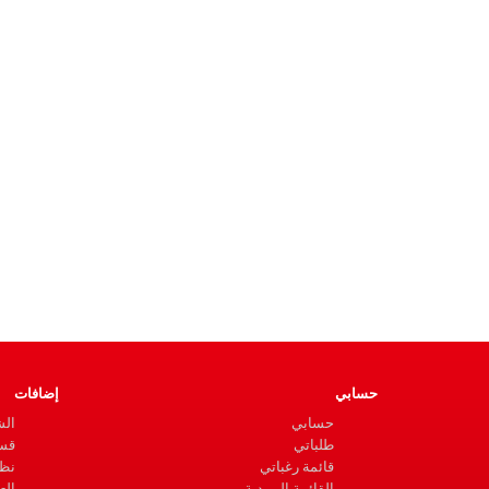
حسابي
إضافات
حسابي
ال
طلباتي
قسا
قائمة رغباتي
نظا
القائمة البريدية
الع