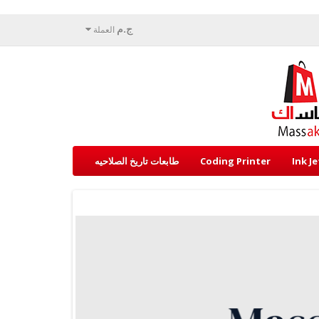
ج.م
العملة
Ink J
Coding Printer
طابعات تاريخ الصلاحيه